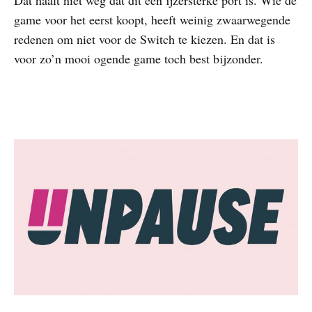
Dat haalt niet weg dat dit een ijzersterke port is. Wie de
game voor het eerst koopt, heeft weinig zwaarwegende
redenen om niet voor de Switch te kiezen. En dat is
voor zo’n mooi ogende game toch best bijzonder.