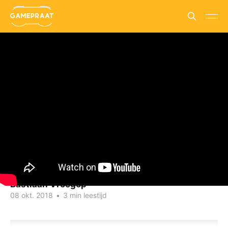
Achtergrond
Wat is er anders in Dragon
Ball FighterZ op de
Switch?
Is een draagbare Super Saiyan je geld waard?
Deel
Bastiaan Vroegop
08 okt. 2018
•
3 min leestijd