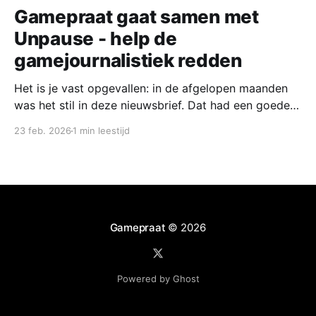
Gamepraat gaat samen met
Unpause - help de
gamejournalistiek redden
Het is je vast opgevallen: in de afgelopen maanden
was het stil in deze nieuwsbrief. Dat had een goede
reden. Vandaag start ik samen met een groep
23 feb. 2026
1 min leestijd
collega-gamejournalisten met een nieuw platform,
waar we naast een wekelijks nieuwsoverzicht ook de
mooiste verhalen willen delen. Nu Unpause de deuren
heeft
Gamepraat
© 2026
Powered by Ghost