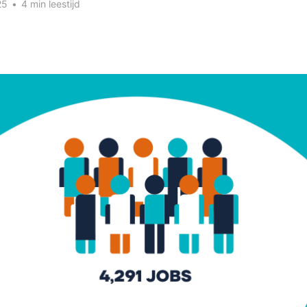
25
•
4 min leestijd