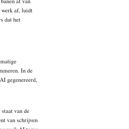
 banen af van
werk af, luidt
s dat het
tmatige
rammeren. In de
 AI gegenereerd,
 staat van de
nt van schrijven