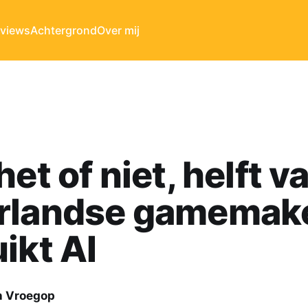
rviews
Achtergrond
Over mij
het of niet, helft v
rlandse gamemak
ikt AI
n Vroegop