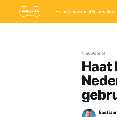
Home
Nieuwsbrief
Reviews
Inte
Nieuwsbrief
Haat 
Nede
gebru
Bastiaa