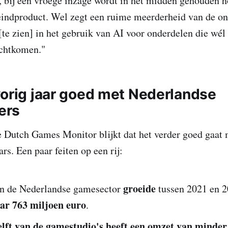
, bij een vroege inzage wordt in het midden gehouden h
t eindproduct. Wel zegt een ruime meerderheid van de o
te zien] in het gebruik van AI voor onderdelen die wél 
echtkomen."
vorig jaar goed met Nederlandse
ers
de Dutch Games Monitor blijkt dat het verder goed gaat
s. Een paar feiten op een rij:
groeide
n de Nederlandse gamesector
tussen 2021 en 2
ar 763 miljoen euro
.
elft van de gamestudio's heeft een omzet van minder