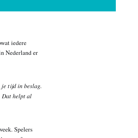
owat iedere
in Nederland er
e tijd in beslag.
 Dat helpt al
week. Spelers