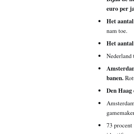
euro per j
Het aantal
nam toe.
Het aanta
Nederland 
Amsterdam 
banen.
Rott
Den Haag 
Amsterdam,
gamemaker
73 procent