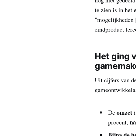
nog niet gedeeld
te zien is in he
"mogelijkheden [
eindproduct ter
Het ging 
gamemak
Uit cijfers van 
gameontwikkelaar
omzet
De
i
na
procent,
Bijna de h