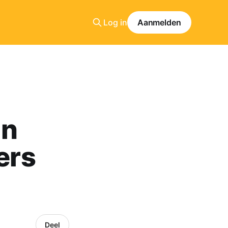
Log in
Aanmelden
an
ers
Deel