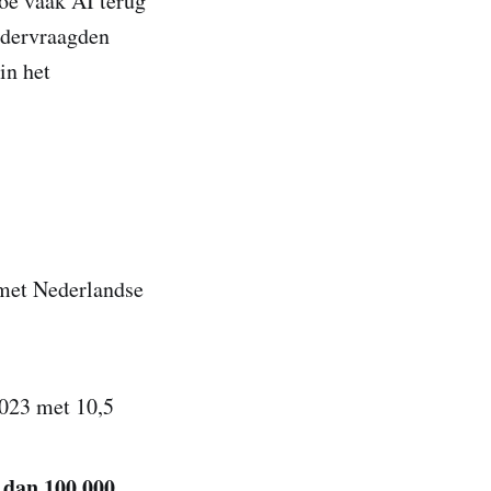
oe vaak AI terug
ndervraagden
in het
 met Nederlandse
023 met 10,5
 dan 100.000