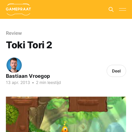
Review
Toki Tori 2
Deel
Bastiaan Vroegop
13 apr. 2013
•
2 min leestijd