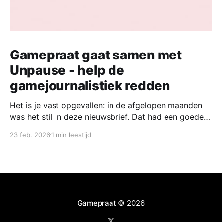
Gamepraat gaat samen met
Unpause - help de
gamejournalistiek redden
Het is je vast opgevallen: in de afgelopen maanden
was het stil in deze nieuwsbrief. Dat had een goede
reden. Vandaag start ik samen met een groep
23 feb. 2026
1 min leestijd
collega-gamejournalisten met een nieuw platform,
waar we naast een wekelijks nieuwsoverzicht ook de
mooiste verhalen willen delen. Nu Unpause de deuren
heeft
Gamepraat
© 2026