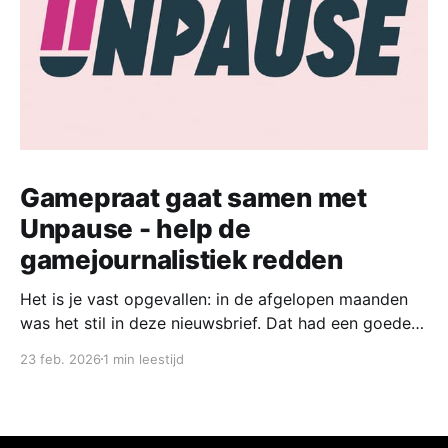
Gamepraat gaat samen met
Unpause - help de
gamejournalistiek redden
Het is je vast opgevallen: in de afgelopen maanden
was het stil in deze nieuwsbrief. Dat had een goede
reden. Vandaag start ik samen met een groep
23 feb. 2026
1 min leestijd
collega-gamejournalisten met een nieuw platform,
waar we naast een wekelijks nieuwsoverzicht ook de
mooiste verhalen willen delen. Nu Unpause de deuren
heeft