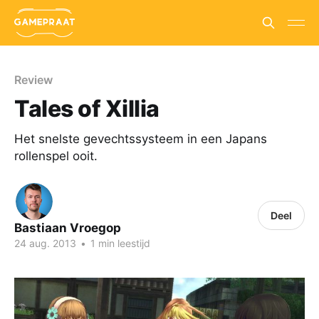
Review
Tales of Xillia
Het snelste gevechtssysteem in een Japans
rollenspel ooit.
Deel
Bastiaan Vroegop
24 aug. 2013
•
1 min leestijd