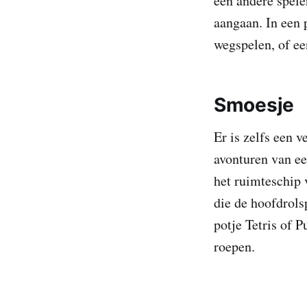
een andere spele
aangaan. In een p
wegspelen, of ee
Smoesje
Er is zelfs een v
avonturen van ee
het ruimteschip 
die de hoofdrolsp
potje Tetris of 
roepen.