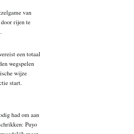
uzzelgame van
door rijen te
.
ereist een totaal
eden wegspelen
ische wijze
tie start.
 nodig had om aan
fschrikken: Puyo
ermoedelijk meer