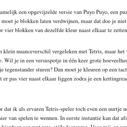
amelijk een opgevijzelde versie van Puyo Puyo, een p
 moet je blokken laten verdwijnen, maar dat doe je niet 
 vier blokken van dezelfde kleur naast elkaar te zetten
n klein nuanceverschil vergeleken met Tetris, maar het v
. Wil je in een versuspotje in één keer grote hoeveelh
je tegenstander sturen? Dan moet je kleuren op een tact
 er pas vier naast elkaar liggen zodra je een kettingreac
r dat ik als ervaren Tetris-speler toch even een uurtje
er van spelen te wennen. In eerste instantie kan dat a
 hierdoor een wat rare, stijle leercurve. Voor mij, en v