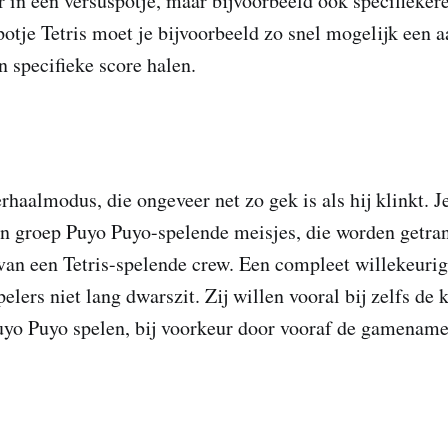
r in een versuspotje, maar bijvoorbeeld ook specifieker
otje Tetris moet je bijvoorbeeld zo snel mogelijk een aa
n specifieke score halen.
erhaalmodus, die ongeveer net zo gek is als hij klinkt. J
n groep Puyo Puyo-spelende meisjes, die worden getra
van een Tetris-spelende crew. Een compleet willekeurig
elers niet lang dwarszit. Zij willen vooral bij zelfs de 
Puyo Puyo spelen, bij voorkeur door vooraf de gamename