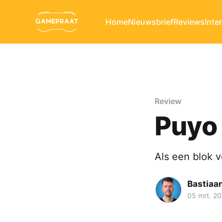
Home
Nieuwsbrief
Reviews
Inte
Review
Puyo 
Als een blok v
Bastiaa
05 mrt. 20