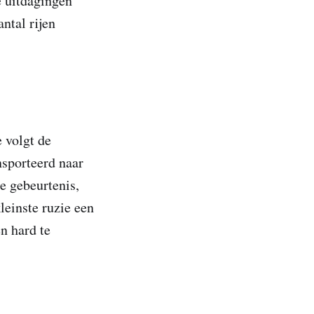
e uitdagingen
ntal rijen
e volgt de
nsporteerd naar
e gebeurtenis,
kleinste ruzie een
n hard te