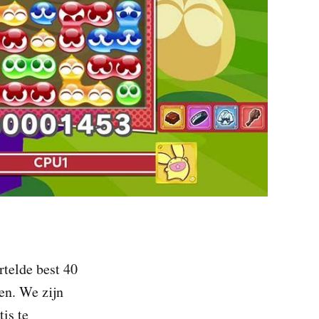
rtelde best 40
en. We zijn
is te