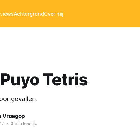
rviews
Achtergrond
Over mij
Puyo Tetris
oor gevallen.
n Vroegop
17
•
3 min leestijd