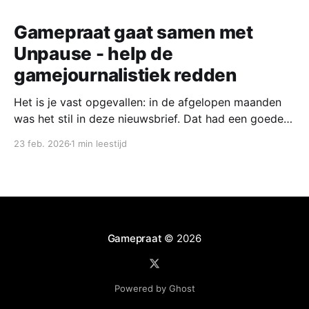
Gamepraat gaat samen met
Unpause - help de
gamejournalistiek redden
Het is je vast opgevallen: in de afgelopen maanden
was het stil in deze nieuwsbrief. Dat had een goede
reden. Vandaag start ik samen met een groep
23 feb. 2026
1 min leestijd
collega-gamejournalisten met een nieuw platform,
waar we naast een wekelijks nieuwsoverzicht ook de
mooiste verhalen willen delen. Nu Unpause de deuren
heeft
Gamepraat
© 2026
Powered by Ghost