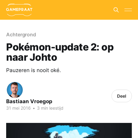
Achtergrond
Pokémon-update 2: op
naar Johto
Pauzeren is nooit oké.
Deel
Bastiaan Vroegop
31 mei 2016
•
3 min leestijd