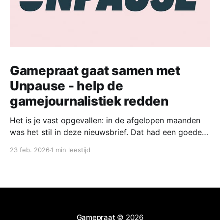
Gamepraat gaat samen met
Unpause - help de
gamejournalistiek redden
Het is je vast opgevallen: in de afgelopen maanden
was het stil in deze nieuwsbrief. Dat had een goede
reden. Vandaag start ik samen met een groep
23 feb. 2026
1 min leestijd
collega-gamejournalisten met een nieuw platform,
waar we naast een wekelijks nieuwsoverzicht ook de
mooiste verhalen willen delen. Nu Unpause de deuren
heeft
Gamepraat
© 2026