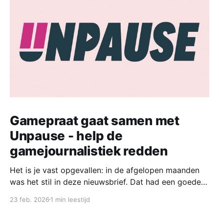
Gamepraat gaat samen met
Unpause - help de
gamejournalistiek redden
Het is je vast opgevallen: in de afgelopen maanden
was het stil in deze nieuwsbrief. Dat had een goede
reden. Vandaag start ik samen met een groep
23 feb. 2026
1 min leestijd
collega-gamejournalisten met een nieuw platform,
waar we naast een wekelijks nieuwsoverzicht ook de