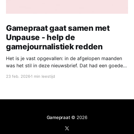
Gamepraat gaat samen met
Unpause - help de
gamejournalistiek redden
Het is je vast opgevallen: in de afgelopen maanden
was het stil in deze nieuwsbrief. Dat had een goede
reden. Vandaag start ik samen met een groep
23 feb. 2026
1 min leestijd
collega-gamejournalisten met een nieuw platform,
waar we naast een wekelijks nieuwsoverzicht ook de
mooiste verhalen willen delen. Nu Unpause de deuren
heeft
Gamepraat
© 2026