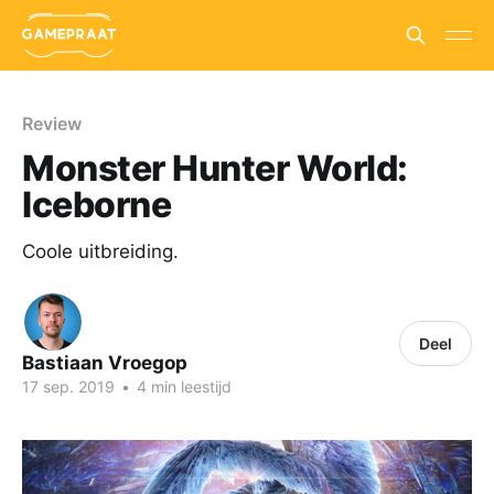
Review
Monster Hunter World:
Iceborne
Coole uitbreiding.
Deel
Bastiaan Vroegop
17 sep. 2019
•
4 min leestijd