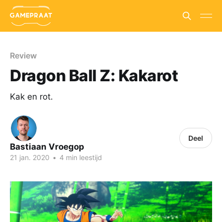
Review
Dragon Ball Z: Kakarot
Kak en rot.
Deel
Bastiaan Vroegop
21 jan. 2020
•
4 min leestijd