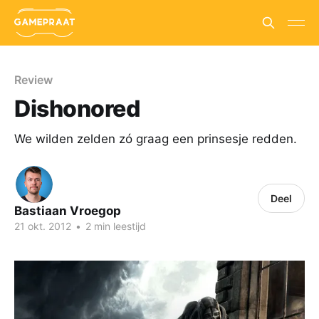
Review
Dishonored
We wilden zelden zó graag een prinsesje redden.
Deel
Bastiaan Vroegop
21 okt. 2012
•
2 min leestijd