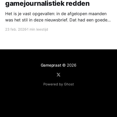
gamejournalistiek redden
Het is je vast opgevallen: in de afgelopen maanden
was het stil in deze nieuwsbrief. Dat had een goede
reden. Vandaag start ik samen met een groep
23 feb. 2026
1 min leestijd
collega-gamejournalisten met een nieuw platform,
waar we naast een wekelijks nieuwsoverzicht ook de
mooiste verhalen willen delen. Nu Unpause de deuren
heeft
Gamepraat
© 2026
Powered by Ghost